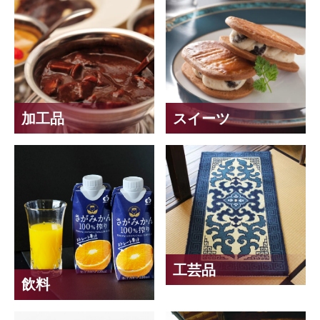
加工品
スイーツ
工芸品
飲料