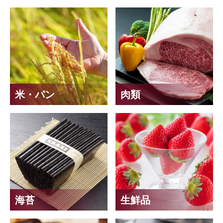
米・パン
肉類
海苔
生鮮品